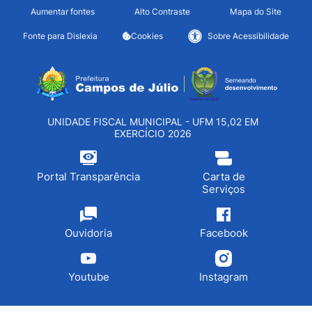
Seção de atalhos e links d
Ir para o conteúdo [alt+1]
Aumentar fontes
Alto Contraste
Mapa do Site
Ir para o menu [alt+2]
Fonte para Dislexia
Cookies
Sobre Acessibilidade
Ir para a busca [alt+3]
Seção do menu principa
Ir para o rodapé [alt+4]
UNIDADE FISCAL MUNICIPAL - UFM 15,02 EM
EXERCÍCIO 2026
Portal Transparência
Carta de
Serviços
Ouvidoria
Facebook
Youtube
Instagram