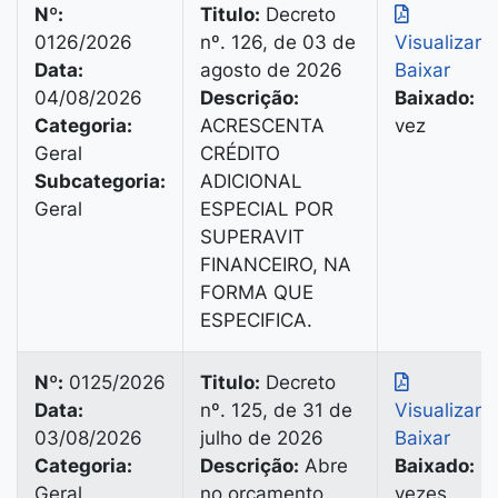
Nº:
Titulo:
Decreto
0126/2026
nº. 126, de 03 de
Visualizar
|
Data:
agosto de 2026
Baixar
04/08/2026
Descrição:
Baixado:
1
Categoria:
ACRESCENTA
vez
Geral
CRÉDITO
Subcategoria:
ADICIONAL
Geral
ESPECIAL POR
SUPERAVIT
FINANCEIRO, NA
FORMA QUE
ESPECIFICA.
Nº:
0125/2026
Titulo:
Decreto
Data:
nº. 125, de 31 de
Visualizar
|
03/08/2026
julho de 2026
Baixar
Categoria:
Descrição:
Abre
Baixado:
5
Geral
no orçamento
vezes