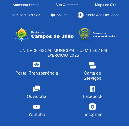
Seção de atalhos e links d
Ir para o conteúdo [alt+1]
Aumentar fontes
Alto Contraste
Mapa do Site
Ir para o menu [alt+2]
Fonte para Dislexia
Cookies
Sobre Acessibilidade
Ir para a busca [alt+3]
Seção do menu principa
Ir para o rodapé [alt+4]
UNIDADE FISCAL MUNICIPAL - UFM 15,02 EM
EXERCÍCIO 2026
Portal Transparência
Carta de
Serviços
Ouvidoria
Facebook
Youtube
Instagram