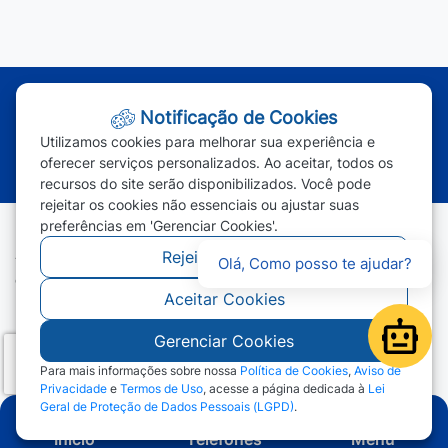
Atendimento - Segunda à Sexta | Das 7h às 11h e das 13h às 17h
Notificação de Cookies
(65) 3387-2800
|
(65) 3387-2801
|
Utilizamos cookies para melhorar sua experiência e
(65) 99963-1219
oferecer serviços personalizados. Ao aceitar, todos os
recursos do site serão disponibilizados. Você pode
rejeitar os cookies não essenciais ou ajustar suas
preferências em 'Gerenciar Cookies'.
Rejeitar Cookies
Todos os direitos reservados - Prefeitura Municipal de Campos
Olá, Como posso te ajudar?
de Júlio - 2026
Aceitar Cookies
Gerenciar Cookies
Open
Para mais informações sobre nossa
Política de Cookies
,
Aviso de
Privacidade
e
Termos de Uso
, acesse a página dedicada à
Lei
Geral de Proteção de Dados Pessoais (LGPD)
.
Início
Telefones
Menu