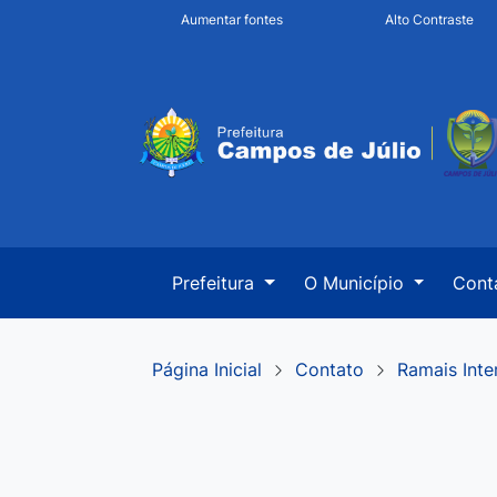
Seção de atalhos e l
Ir para o conteúdo [alt+1]
Aumentar fontes
Alto Contraste
Ir para o menu [alt+2]
Seção do menu prin
Ir para a busca [alt+3]
Ir para o rodapé [alt+4]
Prefeitura
O Município
Cont
Página Inicial
Contato
Ramais Inte