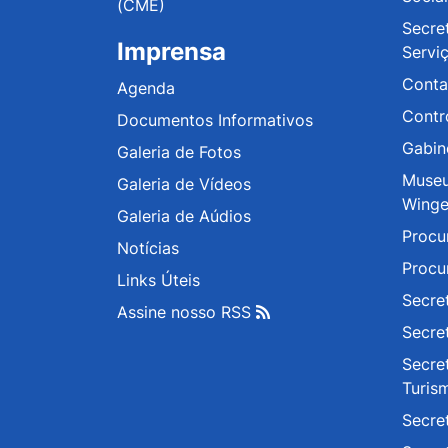
(CME)
Secre
Imprensa
Servi
Conta
Agenda
Contr
Documentos Informativos
Gabin
Galeria de Fotos
Museu
Galeria de Vídeos
Wing
Galeria de Aúdios
Procu
Notícias
Procu
Links Úteis
Secre
Assine nosso RSS
Secre
Secret
Turis
Secre