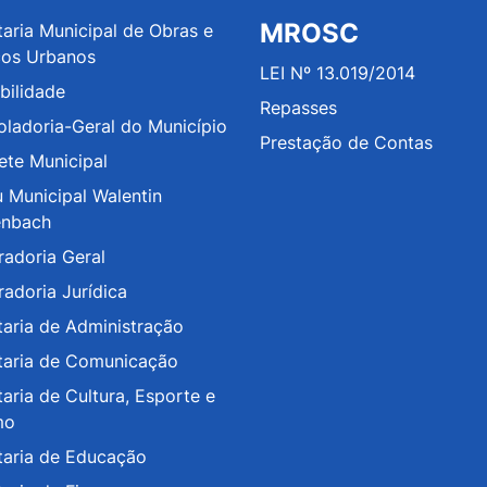
MROSC
taria Municipal de Obras e
ços Urbanos
LEI Nº 13.019/2014
bilidade
Repasses
oladoria-Geral do Município
Prestação de Contas
ete Municipal
 Municipal Walentin
enbach
radoria Geral
radoria Jurídica
taria de Administração
taria de Comunicação
aria de Cultura, Esporte e
mo
taria de Educação