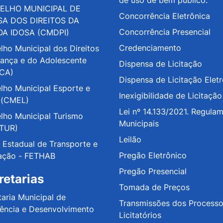
de uso de bem público.
ELHO MUNICIPAL DE
Concorrência Eletrônica
SA DOS DIREITOS DA
Concorrência Presencial
OA IDOSA (CMDPI)
Credenciamento
lho Municipal dos Direitos
iança e do Adolescente
Dispensa de Licitação
CA)
Dispensa de Licitação Elet
lho Municipal Esporte e
Inexigibilidade de Licitação
 (CMEL)
Lei nº 14.133/2021. Regula
lho Municipal Turismo
Municipais
TUR)
Leilão
 Estadual de Transporte e
Pregão Eletrônico
ação - FETHAB
Pregão Presencial
retarias
Tomada de Preços
taria Municipal de
Transmissões dos Process
tência e Desenvolvimento
Licitatórios