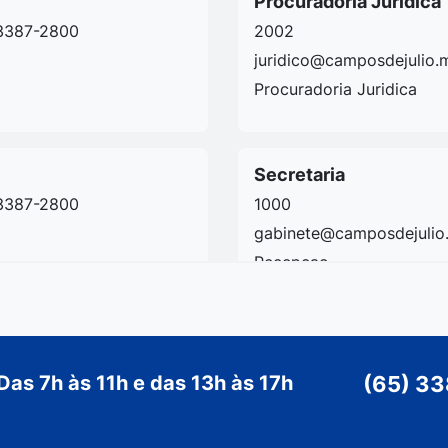
Procuradoria Jurídica
3387-2800
2002
juridico@camposdejulio.m
Procuradoria Juridica
Secretaria
3387-2800
1000
gabinete@camposdejulio.
Recepcao
Thais
3387-2800
1101
Das 7h às 11h e das 13h às 17h
(65) 3
cultura@camposdejulio.m
Cultura