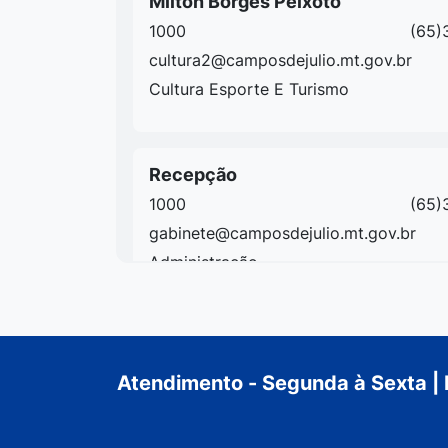
Milton Borges Peixoto
1000
(65)
cultura2@camposdejulio.mt.gov.br
Cultura Esporte E Turismo
Recepção
1000
(65)
gabinete@camposdejulio.mt.gov.br
Administração
Tecnologia Da Informacao
3700
(65)
Atendimento - Segunda à Sexta | 
ti@camposdejulio.mt.gov.br
TI