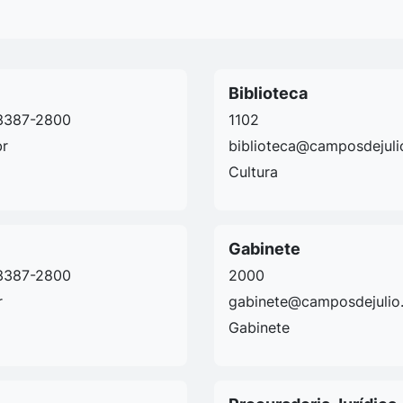
Biblioteca
3387-2800
1102
br
biblioteca@camposdejuli
Cultura
Gabinete
3387-2800
2000
r
gabinete@camposdejulio.
Gabinete