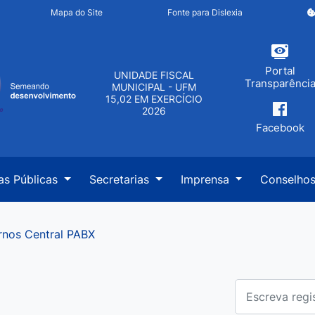
inks de acessibilidade
Mapa do Site
Fonte para Dislexia
cipal
Portal
UNIDADE FISCAL
Transparênci
MUNICIPAL - UFM
15,02 EM EXERCÍCIO
2026
Facebook
as Públicas
Secretarias
Imprensa
Conselho
rnos Central PABX