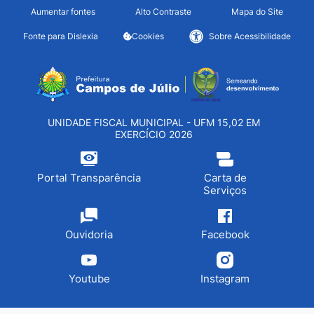
Seção de atalhos e links d
Ir para o conteúdo [alt+1]
Aumentar fontes
Alto Contraste
Mapa do Site
Ir para o menu [alt+2]
Fonte para Dislexia
Cookies
Sobre Acessibilidade
Ir para a busca [alt+3]
Seção do menu principa
Ir para o rodapé [alt+4]
UNIDADE FISCAL MUNICIPAL - UFM 15,02 EM
EXERCÍCIO 2026
Portal Transparência
Carta de
Serviços
Ouvidoria
Facebook
Youtube
Instagram