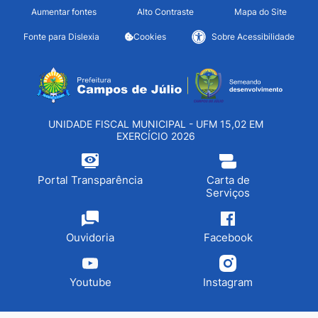
Seção de atalhos e links d
Ir para o conteúdo [alt+1]
Aumentar fontes
Alto Contraste
Mapa do Site
Ir para o menu [alt+2]
Fonte para Dislexia
Cookies
Sobre Acessibilidade
Ir para a busca [alt+3]
Seção do menu principa
Ir para o rodapé [alt+4]
UNIDADE FISCAL MUNICIPAL - UFM 15,02 EM
EXERCÍCIO 2026
Portal Transparência
Carta de
Serviços
Ouvidoria
Facebook
Youtube
Instagram