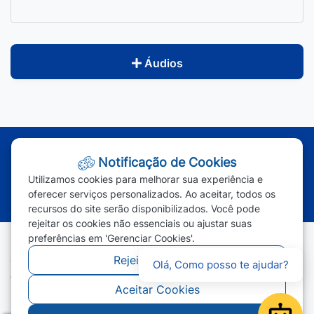
Áudios
Atendimento - Segunda à Sexta | Das 7h às 11h e das 13h às 17h
Notificação de Cookies
(65) 3387-2800
|
(65) 3387-2801
|
Utilizamos cookies para melhorar sua experiência e
(65) 99963-1219
oferecer serviços personalizados. Ao aceitar, todos os
recursos do site serão disponibilizados. Você pode
rejeitar os cookies não essenciais ou ajustar suas
preferências em 'Gerenciar Cookies'.
Rejeitar Cookies
Todos os direitos reservados - Prefeitura Municipal de Campos
Olá, Como posso te ajudar?
de Júlio - 2026
Aceitar Cookies