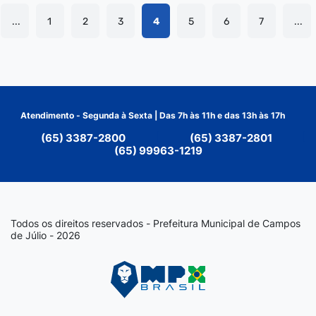
...
1
2
3
4
5
6
7
...
Atendimento - Segunda à Sexta | Das 7h às 11h e das 13h às 17h
(65) 3387-2800
|
(65) 3387-2801
|
(65) 99963-1219
Todos os direitos reservados - Prefeitura Municipal de Campos
de Júlio - 2026