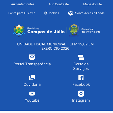
Seção de atalhos e links d
Ir para o conteúdo [alt+1]
Aumentar fontes
Alto Contraste
Mapa do Site
Ir para o menu [alt+2]
Fonte para Dislexia
Cookies
Sobre Acessibilidade
Ir para a busca [alt+3]
Seção do menu principa
Ir para o rodapé [alt+4]
UNIDADE FISCAL MUNICIPAL - UFM 15,02 EM
EXERCÍCIO 2026
Portal Transparência
Carta de
Serviços
Ouvidoria
Facebook
Youtube
Instagram