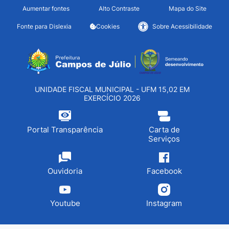
Seção de atalhos e links d
Ir para o conteúdo [alt+1]
Aumentar fontes
Alto Contraste
Mapa do Site
Ir para o menu [alt+2]
Fonte para Dislexia
Cookies
Sobre Acessibilidade
Ir para a busca [alt+3]
Seção do menu principa
Ir para o rodapé [alt+4]
UNIDADE FISCAL MUNICIPAL - UFM 15,02 EM
EXERCÍCIO 2026
Portal Transparência
Carta de
Serviços
Ouvidoria
Facebook
Youtube
Instagram