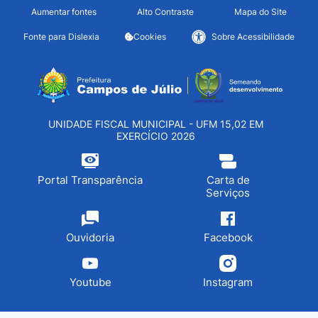
Seção de atalhos e links d
Ir para o conteúdo [alt+1]
Aumentar fontes
Alto Contraste
Mapa do Site
Ir para o menu [alt+2]
Fonte para Dislexia
Cookies
Sobre Acessibilidade
Ir para a busca [alt+3]
Seção do menu principa
Ir para o rodapé [alt+4]
UNIDADE FISCAL MUNICIPAL - UFM 15,02 EM
EXERCÍCIO 2026
Portal Transparência
Carta de
Serviços
Ouvidoria
Facebook
Youtube
Instagram