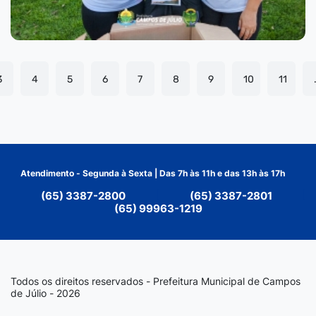
3
4
5
6
7
8
9
10
11
Atendimento - Segunda à Sexta | Das 7h às 11h e das 13h às 17h
(65) 3387-2800
|
(65) 3387-2801
|
(65) 99963-1219
Todos os direitos reservados - Prefeitura Municipal de Campos
de Júlio - 2026