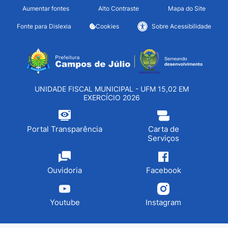
Seção de atalhos e links d
Ir para o conteúdo [alt+1]
Aumentar fontes
Alto Contraste
Mapa do Site
Ir para o menu [alt+2]
Fonte para Dislexia
Cookies
Sobre Acessibilidade
Ir para a busca [alt+3]
Seção do menu principa
Ir para o rodapé [alt+4]
UNIDADE FISCAL MUNICIPAL - UFM 15,02 EM
EXERCÍCIO 2026
Portal Transparência
Carta de
Serviços
Ouvidoria
Facebook
Youtube
Instagram