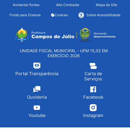
Seção de atalhos e links d
Ir para o conteúdo [alt+1]
Aumentar fontes
Alto Contraste
Mapa do Site
Ir para o menu [alt+2]
Fonte para Dislexia
Cookies
Sobre Acessibilidade
Ir para a busca [alt+3]
Seção do menu principa
Ir para o rodapé [alt+4]
UNIDADE FISCAL MUNICIPAL - UFM 15,02 EM
EXERCÍCIO 2026
Portal Transparência
Carta de
Serviços
Ouvidoria
Facebook
Youtube
Instagram