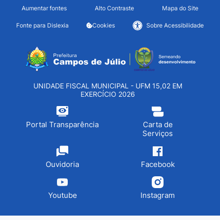
Seção de atalhos e links d
Ir para o conteúdo [alt+1]
Aumentar fontes
Alto Contraste
Mapa do Site
Ir para o menu [alt+2]
Fonte para Dislexia
Cookies
Sobre Acessibilidade
Ir para a busca [alt+3]
Seção do menu principa
Ir para o rodapé [alt+4]
UNIDADE FISCAL MUNICIPAL - UFM 15,02 EM
EXERCÍCIO 2026
Portal Transparência
Carta de
Serviços
Ouvidoria
Facebook
Youtube
Instagram