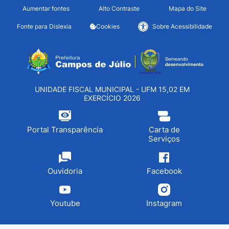
Seção de atalhos e links d
Ir para o conteúdo [alt+1]
Aumentar fontes
Alto Contraste
Mapa do Site
Ir para o menu [alt+2]
Fonte para Dislexia
Cookies
Sobre Acessibilidade
Ir para a busca [alt+3]
Seção do menu principa
Ir para o rodapé [alt+4]
UNIDADE FISCAL MUNICIPAL - UFM 15,02 EM
EXERCÍCIO 2026
Portal Transparência
Carta de
Serviços
Ouvidoria
Facebook
Youtube
Instagram