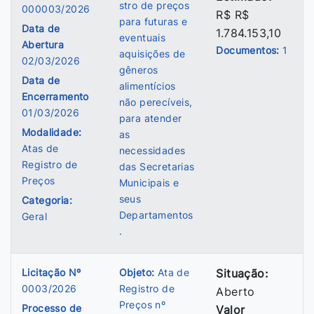
stro de preços
000003/2026
R$ R$
para futuras e
Data de
1.784.153,10
eventuais
Abertura
Documentos:
1
aquisições de
02/03/2026
gêneros
Data de
alimentícios
Encerramento
não perecíveis,
01/03/2026
para atender
Modalidade:
as
Atas de
necessidades
Registro de
das Secretarias
Preços
Municipais e
seus
Categoria:
Departamentos
Geral
.
Licitação Nº
Objeto:
Ata de
Situação:
0003/2026
Registro de
Aberto
Preços nº
Processo de
Valor