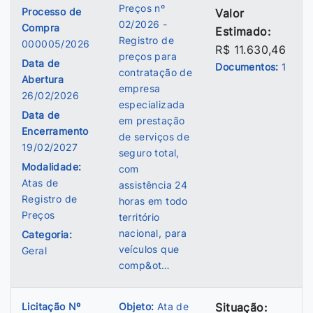
Preços nº
Processo de
Valor
02/2026 -
Compra
Estimado:
Registro de
000005/2026
R$ 11.630,46
preços para
Data de
Documentos:
1
contratação de
Abertura
empresa
26/02/2026
especializada
Data de
em prestação
Encerramento
de serviços de
19/02/2027
seguro total,
Modalidade:
com
Atas de
assistência 24
Registro de
horas em todo
Preços
território
nacional, para
Categoria:
veículos que
Geral
comp&ot…
Licitação Nº
Objeto:
Ata de
Situação: