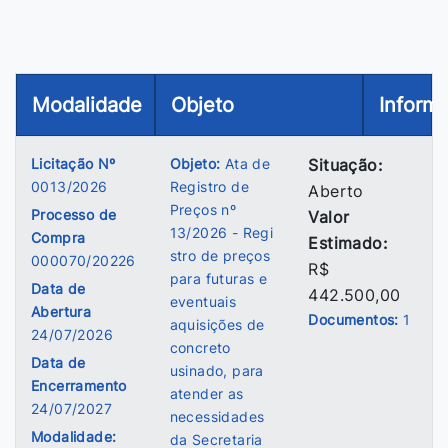
Modalidade
Objeto
Inform
Licitação Nº
Objeto:
Ata de
Situação:
0013/2026
Registro de
Aberto
Preços nº
Processo de
Valor
13/2026 - Regi
Compra
Estimado:
stro de preços
000070/20226
R$
para futuras e
Data de
442.500,00
eventuais
Abertura
Documentos:
1
aquisições de
24/07/2026
concreto
Data de
usinado, para
Encerramento
atender as
24/07/2027
necessidades
Modalidade:
da Secretaria