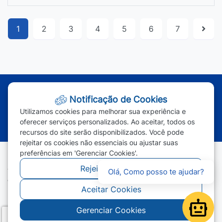
1
2
3
4
5
6
7
Atendimento - Segunda à Sexta | Das 7h às 11h e das 13h às 17h
Notificação de Cookies
(65) 3387-2800
|
(65) 3387-2801
|
Utilizamos cookies para melhorar sua experiência e
(65) 99963-1219
oferecer serviços personalizados. Ao aceitar, todos os
recursos do site serão disponibilizados. Você pode
rejeitar os cookies não essenciais ou ajustar suas
preferências em 'Gerenciar Cookies'.
Rejeitar Cookies
Todos os direitos reservados - Prefeitura Municipal de Campos
Olá, Como posso te ajudar?
de Júlio - 2026
Aceitar Cookies
Gerenciar Cookies
Open