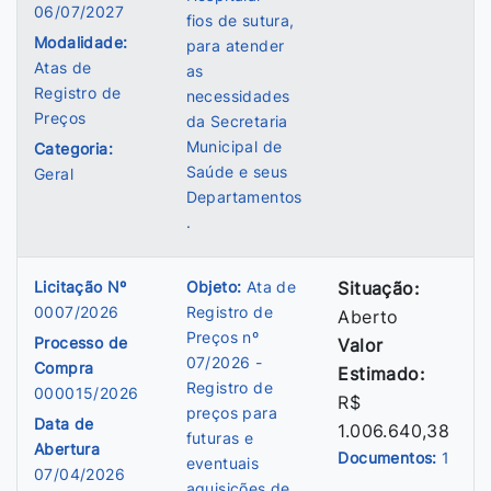
06/07/2027
fios de sutura,
Modalidade:
para atender
Atas de
as
Registro de
necessidades
Preços
da Secretaria
Municipal de
Categoria:
Saúde e seus
Geral
Departamentos
.
Licitação Nº
Objeto:
Ata de
Situação:
0007/2026
Registro de
Aberto
Preços nº
Processo de
Valor
07/2026 -
Compra
Estimado:
Registro de
000015/2026
R$
preços para
Data de
1.006.640,38
futuras e
Abertura
Documentos:
1
eventuais
07/04/2026
aquisições de