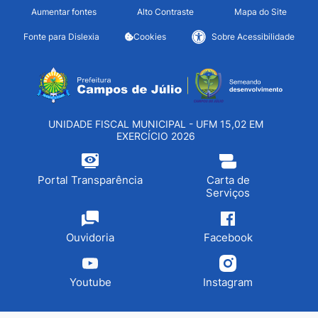
Seção de atalhos e links d
Ir para o conteúdo [alt+1]
Aumentar fontes
Alto Contraste
Mapa do Site
Ir para o menu [alt+2]
Fonte para Dislexia
Cookies
Sobre Acessibilidade
Ir para a busca [alt+3]
Seção do menu principa
Ir para o rodapé [alt+4]
UNIDADE FISCAL MUNICIPAL - UFM 15,02 EM
EXERCÍCIO 2026
Portal Transparência
Carta de
Serviços
Ouvidoria
Facebook
Youtube
Instagram