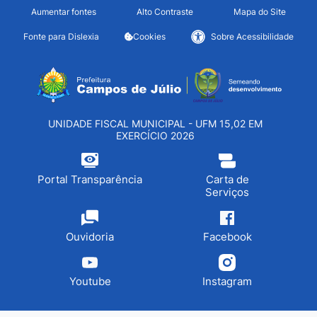
Seção de atalhos e links d
Ir para o conteúdo [alt+1]
Aumentar fontes
Alto Contraste
Mapa do Site
Ir para o menu [alt+2]
Fonte para Dislexia
Cookies
Sobre Acessibilidade
Ir para a busca [alt+3]
Seção do menu principa
Ir para o rodapé [alt+4]
UNIDADE FISCAL MUNICIPAL - UFM 15,02 EM
EXERCÍCIO 2026
Portal Transparência
Carta de
Serviços
Ouvidoria
Facebook
Youtube
Instagram