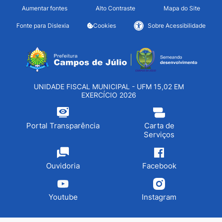
Seção de atalhos e links d
Ir para o conteúdo [alt+1]
Aumentar fontes
Alto Contraste
Mapa do Site
Ir para o menu [alt+2]
Fonte para Dislexia
Cookies
Sobre Acessibilidade
Ir para a busca [alt+3]
Seção do menu principa
Ir para o rodapé [alt+4]
UNIDADE FISCAL MUNICIPAL - UFM 15,02 EM
EXERCÍCIO 2026
Portal Transparência
Carta de
Serviços
Ouvidoria
Facebook
Youtube
Instagram