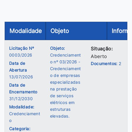
Modalidade
Objeto
Inform
Licitação Nº
Objeto:
Situação:
0003/2026
Credenciament
Aberto
o nº 03/2026 -
Data de
Documentos:
2
Credenciament
Abertura
o de empresas
13/07/2026
especializadas
Data de
na prestação
Encerramento
de serviços
31/12/2030
elétricos em
Modalidade:
estruturas
Credenciament
elevadas.
o
Categoria: