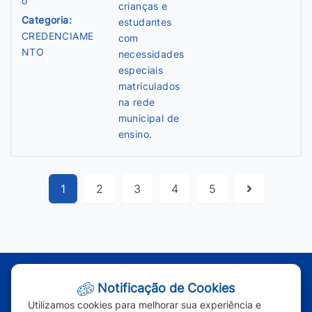
o
crianças e
Categoria:
estudantes
CREDENCIAME
com
NTO
necessidades
especiais
matriculados
na rede
municipal de
ensino.
1
2
3
4
5
Atendimento - Segunda à Sexta | Das 7h às 11h e das 13h às 17h
Notificação de Cookies
(65) 3387-2800
|
(65) 3387-2801
|
Utilizamos cookies para melhorar sua experiência e