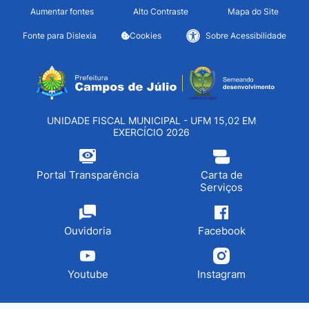
Seção de atalhos e links d
Ir para o conteúdo [alt+1]
Aumentar fontes
Alto Contraste
Mapa do Site
Ir para o menu [alt+2]
Fonte para Dislexia
Cookies
Sobre Acessibilidade
Ir para a busca [alt+3]
Seção do menu principa
Ir para o rodapé [alt+4]
UNIDADE FISCAL MUNICIPAL - UFM 15,02 EM
EXERCÍCIO 2026
Portal Transparência
Carta de
Serviços
Ouvidoria
Facebook
Youtube
Instagram