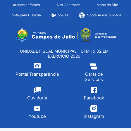
Seção de atalhos e links d
Ir para o conteúdo [alt+1]
Aumentar fontes
Alto Contraste
Mapa do Site
Ir para o menu [alt+2]
Fonte para Dislexia
Cookies
Sobre Acessibilidade
Ir para a busca [alt+3]
Seção do menu principa
Ir para o rodapé [alt+4]
UNIDADE FISCAL MUNICIPAL - UFM 15,02 EM
EXERCÍCIO 2026
Portal Transparência
Carta de
Serviços
Ouvidoria
Facebook
Youtube
Instagram