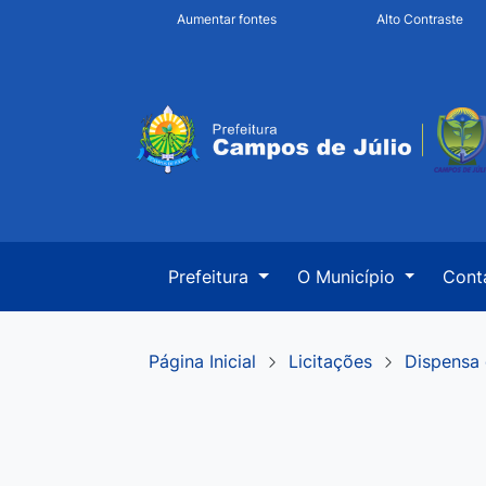
Seção de atalhos e l
Ir para o conteúdo [alt+1]
Aumentar fontes
Alto Contraste
Ir para o menu [alt+2]
Seção do menu prin
Ir para a busca [alt+3]
Ir para o rodapé [alt+4]
Prefeitura
O Município
Cont
Página Inicial
Licitações
Dispensa 