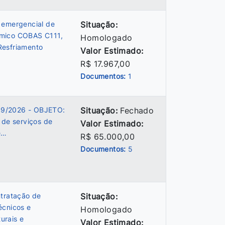
 emergencial de
Situação:
ímico COBAS C111,
Homologado
Resfriamento
Valor Estimado:
R$ 17.967,00
Documentos:
1
39/2026 - OBJETO:
Situação:
Fechado
 de serviços de
Valor Estimado:
e…
R$ 65.000,00
Documentos:
5
ntratação de
Situação:
écnicos e
Homologado
urais e
Valor Estimado: