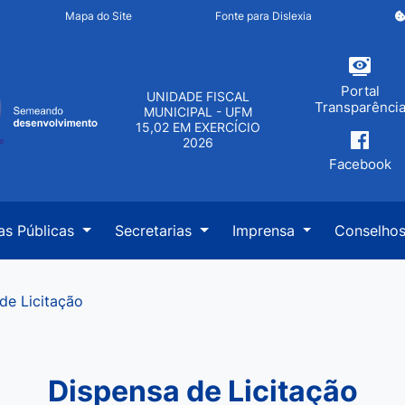
inks de acessibilidade
Mapa do Site
Fonte para Dislexia
cipal
Portal
UNIDADE FISCAL
Transparênci
MUNICIPAL - UFM
15,02 EM EXERCÍCIO
2026
Facebook
as Públicas
Secretarias
Imprensa
Conselho
de Licitação
Dispensa de Licitação