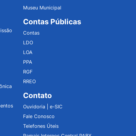
Museu Municipal
Contas Públicas
issão
Contas
LDO
LOA
PPA
RGF
RREO
rônica
Contato
mentos
Ouvidoria | e-SIC
Fale Conosco
Telefones Úteis
Ramais Internos Central PABX