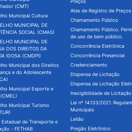
Preços
lhador (CMT)
Atas de Registro de Preços
lho Municipal Cultura
Chamamento Público
ELHO MUNICIPAL DE
Chamamento Público. Perm
STÊNCIA SOCIAL (CMAS)
de uso de bem público.
ELHO MUNICIPAL DE
Concorrência Eletrônica
SA DOS DIREITOS DA
Concorrência Presencial
OA IDOSA (CMDPI)
Credenciamento
lho Municipal dos Direitos
iança e do Adolescente
Dispensa de Licitação
CA)
Dispensa de Licitação Elet
lho Municipal Esporte e
Inexigibilidade de Licitação
 (CMEL)
Lei nº 14.133/2021. Regula
lho Municipal Turismo
Municipais
TUR)
Leilão
 Estadual de Transporte e
Pregão Eletrônico
ação - FETHAB