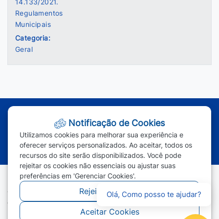
14.133/2021.
Regulamentos
Municipais
Categoria:
Geral
Atendimento - Segunda à Sexta | Das 7h às 11h e das 13h às 17h
Notificação de Cookies
(65) 3387-2800
|
(65) 3387-2801
|
Utilizamos cookies para melhorar sua experiência e
(65) 99963-1219
oferecer serviços personalizados. Ao aceitar, todos os
recursos do site serão disponibilizados. Você pode
rejeitar os cookies não essenciais ou ajustar suas
preferências em 'Gerenciar Cookies'.
Rejeitar Cookies
Todos os direitos reservados - Prefeitura Municipal de Campos
Olá, Como posso te ajudar?
de Júlio - 2026
Aceitar Cookies