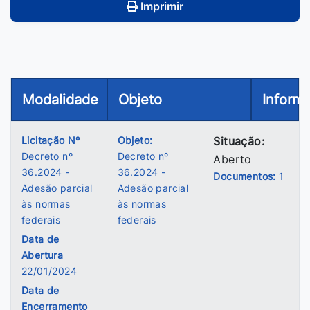
Imprimir
Modalidade
Objeto
Inform
Licitação Nº
Objeto:
Situação:
Decreto nº
Decreto nº
Aberto
36.2024 -
36.2024 -
Documentos:
1
Adesão parcial
Adesão parcial
às normas
às normas
federais
federais
Data de
Abertura
22/01/2024
Data de
Encerramento