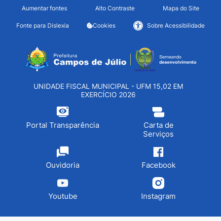
Seção de atalhos e links d
Ir para o conteúdo [alt+1]
Aumentar fontes
Alto Contraste
Mapa do Site
Ir para o menu [alt+2]
Fonte para Dislexia
Cookies
Sobre Acessibilidade
Ir para a busca [alt+3]
Seção do menu principa
Ir para o rodapé [alt+4]
UNIDADE FISCAL MUNICIPAL - UFM 15,02 EM
EXERCÍCIO 2026
Portal Transparência
Carta de
Serviços
Ouvidoria
Facebook
Youtube
Instagram