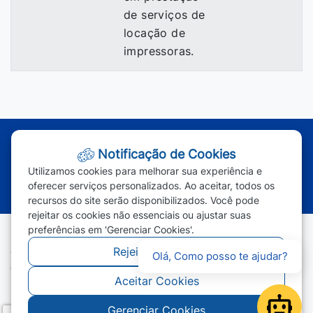
de serviços de
locação de
impressoras.
Atendimento - Segunda à Sexta | Das 7h às 11h e das 13h às 17h
Notificação de Cookies
(65) 3387-2800
|
(65) 3387-2801
|
Utilizamos cookies para melhorar sua experiência e
(65) 99963-1219
oferecer serviços personalizados. Ao aceitar, todos os
recursos do site serão disponibilizados. Você pode
rejeitar os cookies não essenciais ou ajustar suas
preferências em 'Gerenciar Cookies'.
Rejeitar Cookies
Todos os direitos reservados - Prefeitura Municipal de Campos
Olá, Como posso te ajudar?
de Júlio - 2026
Aceitar Cookies
Gerenciar Cookies