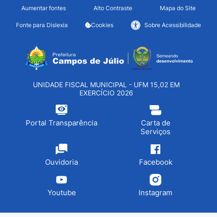
Seção de atalhos e links d
Ir para o conteúdo [alt+1]
Aumentar fontes
Alto Contraste
Mapa do Site
Ir para o menu [alt+2]
Fonte para Dislexia
Cookies
Sobre Acessibilidade
Ir para a busca [alt+3]
Seção do menu principa
Ir para o rodapé [alt+4]
UNIDADE FISCAL MUNICIPAL - UFM 15,02 EM
EXERCÍCIO 2026
Portal Transparência
Carta de
Serviços
Ouvidoria
Facebook
Youtube
Instagram