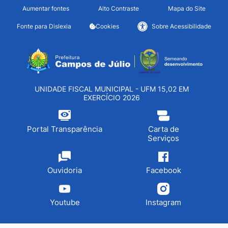
Seção de atalhos e links d
Ir para o conteúdo [alt+1]
Aumentar fontes
Alto Contraste
Mapa do Site
Ir para o menu [alt+2]
Fonte para Dislexia
Cookies
Sobre Acessibilidade
Ir para a busca [alt+3]
Seção do menu principa
Ir para o rodapé [alt+4]
UNIDADE FISCAL MUNICIPAL - UFM 15,02 EM
EXERCÍCIO 2026
Portal Transparência
Carta de
Serviços
Ouvidoria
Facebook
Youtube
Instagram