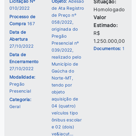
Licitação Nº
Objeto:
Adesão
Situação:
010/2022
de Ata Registro
Homologado
de Preço nº
Processo de
Valor
058/2022,
Compra
167
Estimado:
originada do
Data de
R$
Pregão
Abertura
1.250.000,00
Presencial nº
27/10/2022
Documentos:
1
039/2022,
Data de
realizado pelo
Encerramento
Município de
27/10/2022
Gaúcha do
Modalidade:
Norte-MT,
Pregão
tendo por
Presencial
objeto
aquisição de
Categoria:
04 (quatro)
Geral
veículos tipo
ônibus escolar
e 02 (dois)
ve&iacut…