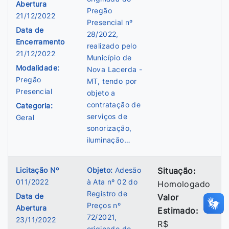
Abertura
Pregão
21/12/2022
Presencial nº
Data de
28/2022,
Encerramento
realizado pelo
21/12/2022
Município de
Modalidade:
Nova Lacerda -
Pregão
MT, tendo por
Presencial
objeto a
contratação de
Categoria:
serviços de
Geral
sonorização,
iluminação…
Licitação Nº
Objeto:
Adesão
Situação:
011/2022
à Ata nº 02 do
Homologado
Registro de
Data de
Valor
Preços nº
Abertura
Estimado:
72/2021,
23/11/2022
R$
originado do