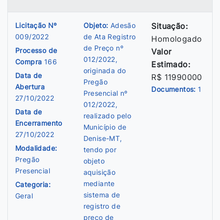
Licitação Nº
Objeto:
Adesão
Situação:
009/2022
de Ata Registro
Homologado
de Preço nº
Processo de
Valor
012/2022,
Compra
166
Estimado:
originada do
Data de
R$ 11990000
Pregão
Abertura
Documentos:
1
Presencial nº
27/10/2022
012/2022,
Data de
realizado pelo
Encerramento
Município de
27/10/2022
Denise-MT,
Modalidade:
tendo por
Pregão
objeto
Presencial
aquisição
mediante
Categoria:
sistema de
Geral
registro de
preço de