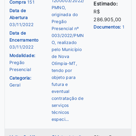
1200003/2022/
Compra
151
Estimado:
PMNO,
Data de
R$
originada do
Abertura
286.905,00
Pregão
03/11/2022
Documentos:
1
Presencial nº
Data de
003/2022/PMN
Encerramento
O, realizado
03/11/2022
pelo Município
Modalidade:
de Nova
Pregão
Olímpia-MT,
Presencial
tendo por
objeto para
Categoria:
futura e
Geral
eventual
contratação de
serviços
técnicos
especi…