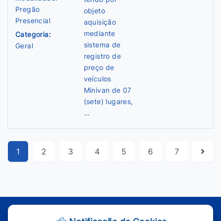
Pregão
objeto
Presencial
aquisição
mediante
Categoria:
sistema de
Geral
registro de
preço de
veículos
Minivan de 07
(sete) lugares,
…
1
2
3
4
5
6
7
Atendimento - Segunda à Sexta | Das 7h às 11h e das 13h às 17h