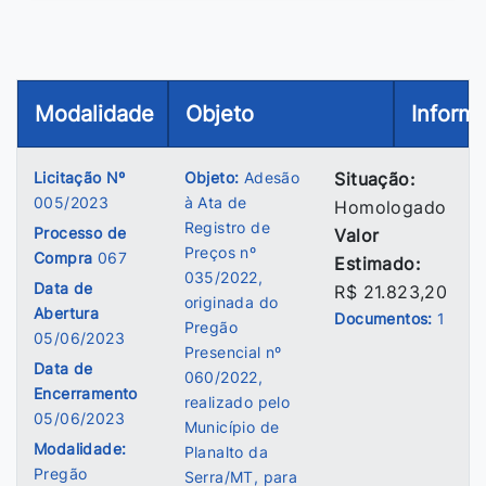
Modalidade
Objeto
Inform
Licitação Nº
Objeto:
Adesão
Situação:
005/2023
à Ata de
Homologado
Registro de
Processo de
Valor
Preços nº
Compra
067
Estimado:
035/2022,
Data de
R$ 21.823,20
originada do
Abertura
Documentos:
1
Pregão
05/06/2023
Presencial nº
Data de
060/2022,
Encerramento
realizado pelo
05/06/2023
Município de
Modalidade:
Planalto da
Pregão
Serra/MT, para