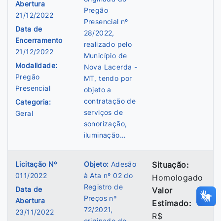
Abertura
Pregão
21/12/2022
Presencial nº
Data de
28/2022,
Encerramento
realizado pelo
21/12/2022
Município de
Modalidade:
Nova Lacerda -
Pregão
MT, tendo por
Presencial
objeto a
contratação de
Categoria:
serviços de
Geral
sonorização,
iluminação…
Licitação Nº
Objeto:
Adesão
Situação:
011/2022
à Ata nº 02 do
Homologado
Registro de
Data de
Valor
Preços nº
Abertura
Estimado:
72/2021,
23/11/2022
R$
originado do