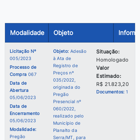
Modalidade
Objeto
Inform
Licitação Nº
Objeto:
Adesão
Situação:
005/2023
à Ata de
Homologado
Registro de
Processo de
Valor
Preços nº
Compra
067
Estimado:
035/2022,
Data de
R$ 21.823,20
originada do
Abertura
Documentos:
1
Pregão
05/06/2023
Presencial nº
Data de
060/2022,
Encerramento
realizado pelo
05/06/2023
Município de
Modalidade:
Planalto da
Pregão
Serra/MT, para