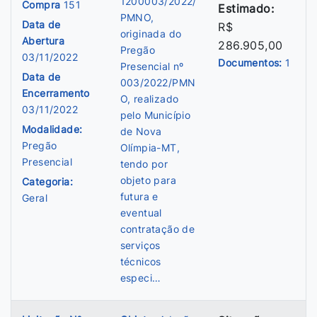
1200003/2022/
Compra
151
Estimado:
PMNO,
Data de
R$
originada do
Abertura
286.905,00
Pregão
03/11/2022
Documentos:
1
Presencial nº
Data de
003/2022/PMN
Encerramento
O, realizado
03/11/2022
pelo Município
Modalidade:
de Nova
Pregão
Olímpia-MT,
Presencial
tendo por
objeto para
Categoria:
futura e
Geral
eventual
contratação de
serviços
técnicos
especi…