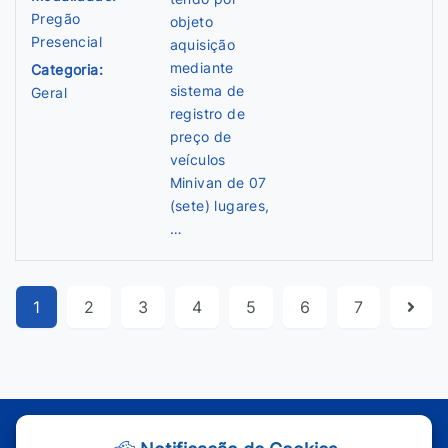
Pregão
objeto
Presencial
aquisição
mediante
Categoria:
sistema de
Geral
registro de
preço de
veículos
Minivan de 07
(sete) lugares,
…
1
2
3
4
5
6
7
Atendimento - Segunda à Sexta | Das 7h às 11h e das 13h às 17h