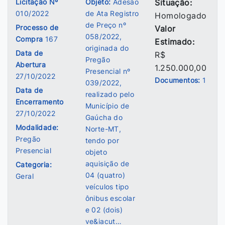
Licitação Nº
Objeto:
Adesão
Situação:
010/2022
de Ata Registro
Homologado
de Preço nº
Processo de
Valor
058/2022,
Compra
167
Estimado:
originada do
Data de
R$
Pregão
Abertura
1.250.000,00
Presencial nº
27/10/2022
Documentos:
1
039/2022,
Data de
realizado pelo
Encerramento
Município de
27/10/2022
Gaúcha do
Modalidade:
Norte-MT,
Pregão
tendo por
Presencial
objeto
aquisição de
Categoria:
04 (quatro)
Geral
veículos tipo
ônibus escolar
e 02 (dois)
ve&iacut…