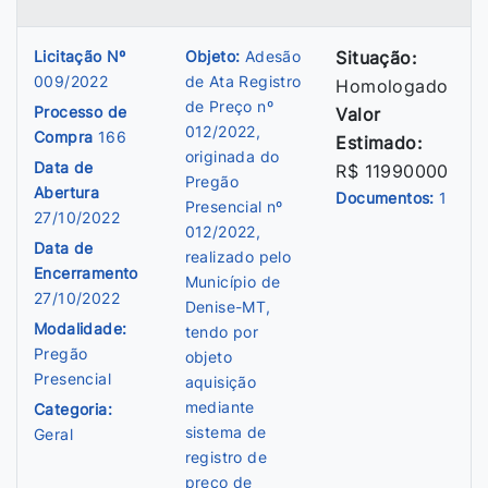
Licitação Nº
Objeto:
Adesão
Situação:
009/2022
de Ata Registro
Homologado
de Preço nº
Processo de
Valor
012/2022,
Compra
166
Estimado:
originada do
Data de
R$ 11990000
Pregão
Abertura
Documentos:
1
Presencial nº
27/10/2022
012/2022,
Data de
realizado pelo
Encerramento
Município de
27/10/2022
Denise-MT,
Modalidade:
tendo por
Pregão
objeto
Presencial
aquisição
mediante
Categoria:
sistema de
Geral
registro de
preço de