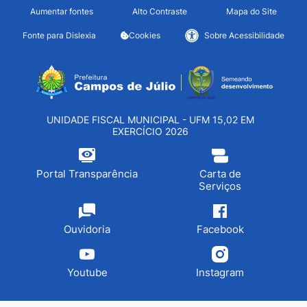
Seção de atalhos e links d
Ir para o conteúdo [alt+1]
Aumentar fontes
Alto Contraste
Mapa do Site
Ir para o menu [alt+2]
Fonte para Dislexia
Cookies
Sobre Acessibilidade
Ir para a busca [alt+3]
Seção do menu principa
Ir para o rodapé [alt+4]
UNIDADE FISCAL MUNICIPAL - UFM 15,02 EM
EXERCÍCIO 2026
Portal Transparência
Carta de
Serviços
Ouvidoria
Facebook
Youtube
Instagram