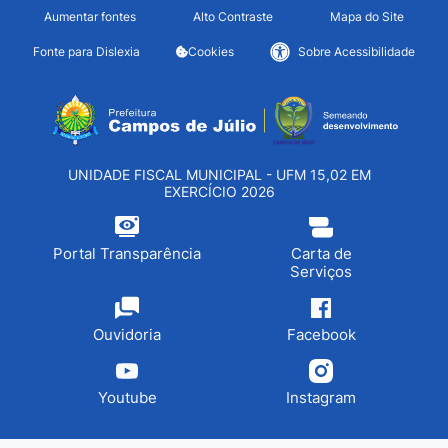
Seção de atalhos e links d
Ir para o conteúdo [alt+1]
Aumentar fontes
Alto Contraste
Mapa do Site
Ir para o menu [alt+2]
Fonte para Dislexia
Cookies
Sobre Acessibilidade
Ir para a busca [alt+3]
Seção do menu principa
Ir para o rodapé [alt+4]
UNIDADE FISCAL MUNICIPAL - UFM 15,02 EM
EXERCÍCIO 2026
Portal Transparência
Carta de
Serviços
Ouvidoria
Facebook
Youtube
Instagram