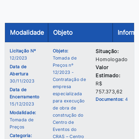
Modalidade
Objeto
Inform
Licitação Nº
Objeto:
Situação:
12/2023
Tomada de
Homologado
Preços nº
Data de
Valor
12/2023 -
Abertura
Estimado:
Contratação de
30/11/2023
R$
empresa
Data de
757.373,62
especializada
Encerramento
Documentos:
4
para execução
15/12/2023
de obra de
Modalidade:
construção do
Tomada de
Centro de
Preços
Eventos do
Categoria:
CRAS – Centro