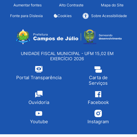
Seção de atalhos e links d
Ir para o conteúdo [alt+1]
Aumentar fontes
Alto Contraste
Mapa do Site
Ir para o menu [alt+2]
Fonte para Dislexia
Cookies
Sobre Acessibilidade
Ir para a busca [alt+3]
Seção do menu principa
Ir para o rodapé [alt+4]
UNIDADE FISCAL MUNICIPAL - UFM 15,02 EM
EXERCÍCIO 2026
Portal Transparência
Carta de
Serviços
Ouvidoria
Facebook
Youtube
Instagram