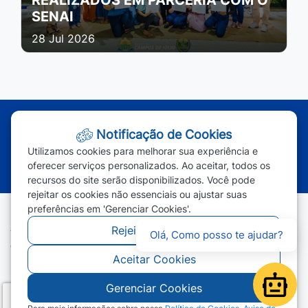
SENAI
28 Jul 2026
Atendimento - Segunda à Sexta | Das 7h às 11h e das 13h às 17h
Notificação de Cookies
(65) 3387-2800
|
(65) 3387-2801
|
Utilizamos cookies para melhorar sua experiência e
(65) 99963-1219
oferecer serviços personalizados. Ao aceitar, todos os
recursos do site serão disponibilizados. Você pode
rejeitar os cookies não essenciais ou ajustar suas
preferências em 'Gerenciar Cookies'.
Rejeitar Cookies
Todos os direitos reservados - Prefeitura Municipal de Campos
Olá, Como posso te ajudar?
de Júlio - 2026
Aceitar Cookies
Gerenciar Cookies
Open