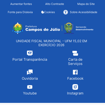
Seção de atalhos e links d
Ir para o conteúdo [alt+1]
Aumentar fontes
Alto Contraste
Mapa do Site
Ir para o menu [alt+2]
Fonte para Dislexia
Cookies
Sobre Acessibilidade
Ir para a busca [alt+3]
Seção do menu principa
Ir para o rodapé [alt+4]
UNIDADE FISCAL MUNICIPAL - UFM 15,02 EM
EXERCÍCIO 2026
Portal Transparência
Carta de
Serviços
Ouvidoria
Facebook
Youtube
Instagram