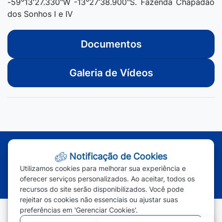
-59°13'27.330"W -13°27’38.900"S. Fazenda Chapadão
dos Sonhos I e IV
Documentos
Galeria de Vídeos
Atendimento - Segunda à Sexta | Das 7h às 11h e das 13h às 17h
Notificação de Cookies
(65) 3387-2800
|
(65) 3387-2801
|
Utilizamos cookies para melhorar sua experiência e
(65) 99963-1219
oferecer serviços personalizados. Ao aceitar, todos os
recursos do site serão disponibilizados. Você pode
rejeitar os cookies não essenciais ou ajustar suas
preferências em 'Gerenciar Cookies'.